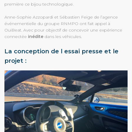
première ce bijou technologique.
DÉCOUVRIR LE PROJET
Anne-Sophie Azzopardi et Sébastien Feige de l’agence
événementielle du groupe RNMPO ont fait appel à
OuiBeat. Avec pour objectif de concevoir une expérience
connectée
inédite
dans les véhicules.
La conception de l essai presse et le
projet :