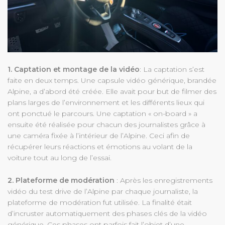
1. Captation et montage de la vidéo
: La captation s’est
faite en deux temps. Une capsule vidéo générique, brandée
Alpine, a d’abord été créée. Elle avait pour but de filmer des
plans larges de l’environnement et les différents lieux qui
ont ponctué le parcours. Une captation « on-board » a
ensuite été réalisée pour chacun des journalistes grâce à
une caméra fixée à l’intérieur de l’Alpine. Ceci afin de
récupérer leurs réactions et émotions au volant de la
voiture tout au long de l’essai.
2. Plateforme de modération
: Après les enregistrements
vidéo du test drive de l’Alpine par chaque journaliste, la
plateforme de modération fut utilisée. La finalité était
d’incruster automatiquement des phases clés de la vidéo
générique. Ces phases ont parfois fait l’objet d’une